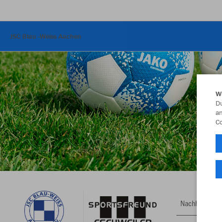
JSC Blau -Weiss Aachen
W
Du
an
Co
Nachhaltig