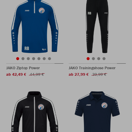
JAKO Ziptop Power
JAKO Trainingshose Power
ab 42,49 €
44,99 €
ab 27,99 €
39,99 €