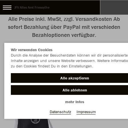
JFV Altes Amt Friesoythe
Alle Preise inkl. MwSt, zzgl. Versandkosten Ab
sofort Bezahlung über PayPal mit verschieden
Bezahloptionen verfügbar.
Wir verwenden Cookies
Durch die Analyse der Besucherdaten können wir dir personalisierte
Inhalte anzeigen und unsere Website verbessern. Weitere Informati
Farbe
zu den Cookies findest Du in den Einstellungen.
Alle akzeptieren
Alle ablehnen
mehr Infos
Datenschutz
Impressum