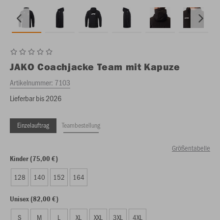
JAKO
Coachjacke Team mit Kapuze
Artikelnummer:
7103
Lieferbar bis 2026
Einzelauftrag
Teambestellung
Größentabelle
Kinder (75,00 €)
128
140
152
164
Unisex (82,00 €)
S
M
L
XL
XXL
3XL
4XL