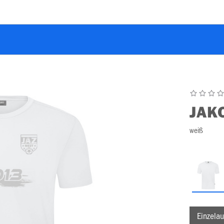
JAK
weiß
Einzelau