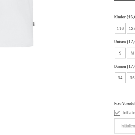
Kinder (16,
116
12
Unisex (17,
S
M
Damen (17,
34
36
Fixe Verede
Initiali