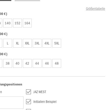
Größentabelle
00 €)
8
140
152
164
00 €)
L
XL
XXL
3XL
4XL
5XL
00 €)
38
40
42
44
46
48
lungspositionen
en
JAZ WEST
Initialien Beispiel