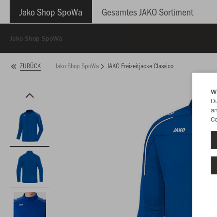
Jako Shop SpoWa
Gesamtes JAKO Sortiment
Jako Shop SpoWa
Jako Shop SpoWa
JAKO Freizeitjacke Classico
ZURÜCK
W
Du
an
Co