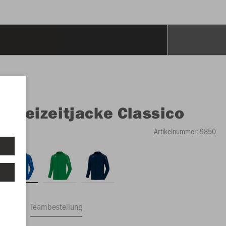
O
Freizeitjacke Classico
Artikelnummer:
9850
ftrag
Teambestellung