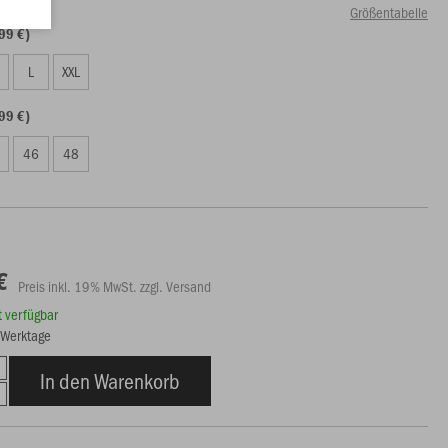
Größentabelle
99 €)
L
XXL
99 €)
46
48
€
Preis inkl. 19% MwSt. zzgl. Versand
rt verfügbar
8 Werktage
In den Warenkorb