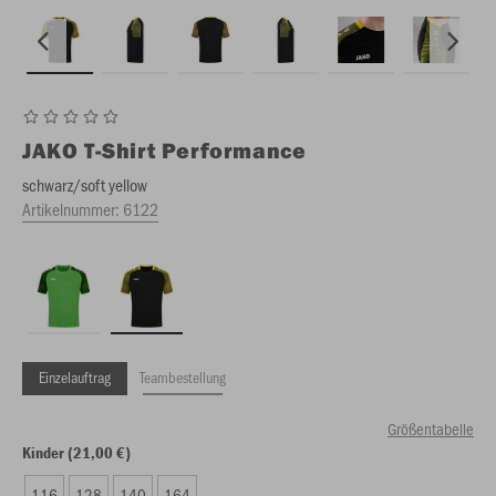
JAKO
T-Shirt Performance
schwarz/soft yellow
Artikelnummer:
6122
Einzelauftrag
Teambestellung
Größentabelle
Kinder (21,00 €)
116
128
140
164