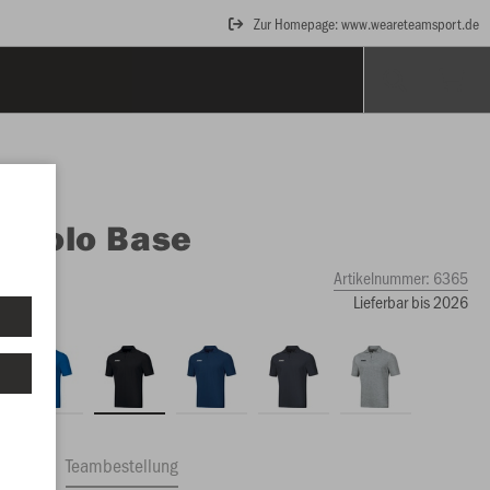
Zur Homepage: www.weareteamsport.de
O
Polo Base
Artikelnummer:
6365
Lieferbar bis 2026
ftrag
Teambestellung