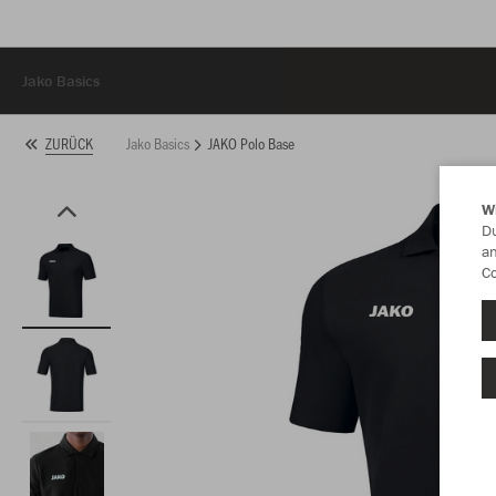
Jako Basics
Jako Basics
JAKO Polo Base
ZURÜCK
W
Du
an
Co