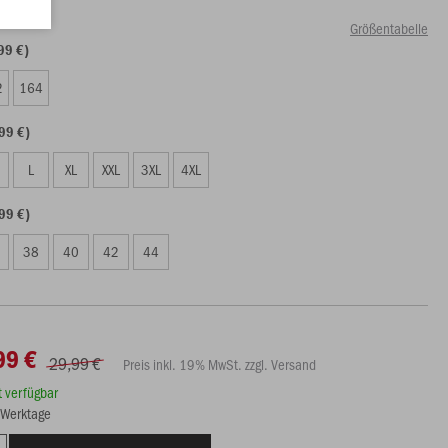
Größentabelle
99 €)
2
164
99 €)
L
XL
XXL
3XL
4XL
99 €)
38
40
42
44
99 €
29,99 €
Preis inkl. 19% MwSt. zzgl. Versand
rt verfügbar
3 Werktage