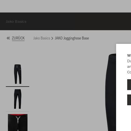
Jako Basics
Jako Basics
JAKO Jogginghose Base
ZURÜCK
W
Du
an
Co