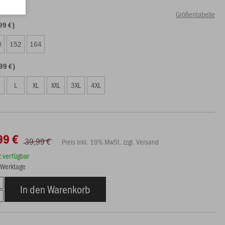
Größentabelle
99 €)
0
152
164
99 €)
L
XL
XXL
3XL
4XL
99 €
39,99 €
Preis inkl. 19% MwSt. zzgl. Versand
rt verfügbar
3 Werktage
In den Warenkorb