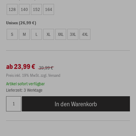
128
140
152
164
Unisex (26,99 €)
S
M
L
XL
XXL
3XL
4XL
ab 23,99 €
39,99 €
Preis inkl. 19% MwSt. zzgl. Versand
Artikel sofort verfügbar
Lieferzeit: 3 Werktage
In den Warenkorb