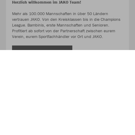
Herzlich willkommen im JAKO Team!
Mehr als 100.000 Mannschaften in über 50 Ländern
vertrauen JAKO. Von den Kreisklassen bis in die Champions
League. Bambinis, erste Mannschaften und Senioren.
Profitiert ab sofort von der Partnerschaft zwischen eurem
Verein, eurem Sportfachhändler vor Ort und JAKO.
MEHR LESEN
Über JAKO