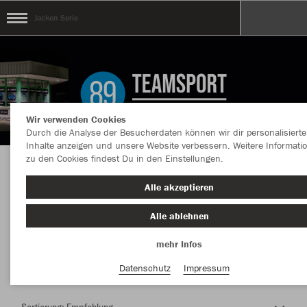
Jacken Serie
Wir verwenden Cookies
Durch die Analyse der Besucherdaten können wir dir personalisierte
Inhalte anzeigen und unsere Website verbessern. Weitere Informati
zu den Cookies findest Du in den Einstellungen.
Herzlich Willkommen im Teamshop Jacken
Alle akzeptieren
Serie
Alle ablehnen
mehr Infos
Farbe
Datenschutz
Impressum