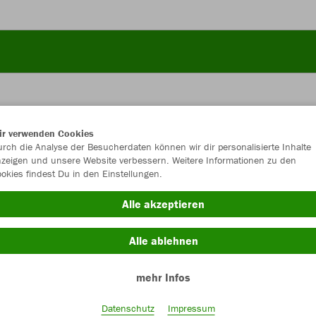
ir verwenden Cookies
JAK
rch die Analyse der Besucherdaten können wir dir personalisierte Inhalte
zeigen und unsere Website verbessern. Weitere Informationen zu den
okies findest Du in den Einstellungen.
weiß
Alle akzeptieren
Alle ablehnen
mehr Infos
Einzelau
Datenschutz
Impressum