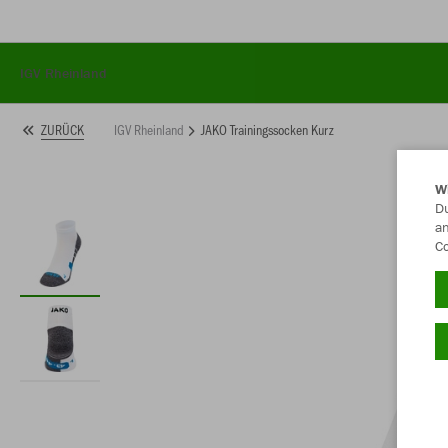
IGV Rheinland
IGV Rheinland
JAKO Trainingssocken Kurz
ZURÜCK
W
Du
an
Co