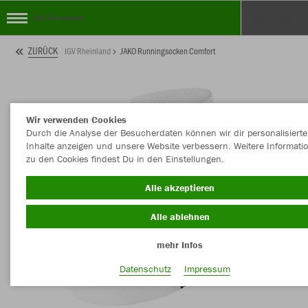
IGV Rheinland
ZURÜCK
IGV Rheinland
JAKO Runningsocken Comfort
Wir verwenden Cookies
Durch die Analyse der Besucherdaten können wir dir personalisierte
Inhalte anzeigen und unsere Website verbessern. Weitere Informati
zu den Cookies findest Du in den Einstellungen.
Alle akzeptieren
Alle ablehnen
mehr Infos
Datenschutz
Impressum