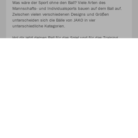
Was wäre der Sport ohne den Ball? Viele Arten des
Mannschafts- und Individualsports bauen auf dem Ball auf.
Zwischen vielen verschiedenen Designs und Größen
unterscheiden sich die Bälle von JAKO in vier
unterschiedliche Kategorien.
Hol dir jetzt deinen Ball für das Spiel und für das Training.
AUF GEHT ES ZU DEN BALLPAKETEN!
Kaufe Deinen Geschenkgutschein zum Verschenken!