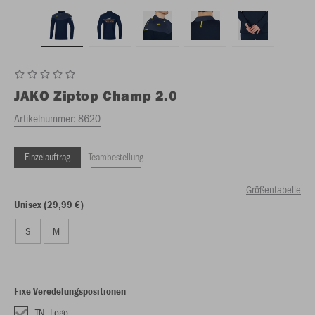
JAKO
Ziptop Champ 2.0
Artikelnummer:
8620
Einzelauftrag
Teambestellung
Größentabelle
Unisex (29,99 €)
S
M
Fixe Veredelungspositionen
TN_Logo