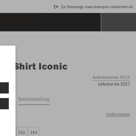
Zur Homepage: www.teamsport-niederrhein.de
O
T-Shirt Iconic
Artikelnummer:
6124
Lieferbar bis 2027
ftrag
Teambestellung
Größentabelle
99 €)
8
140
152
164