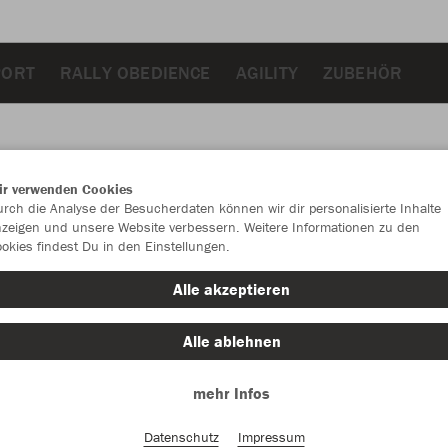
PORT
RALLY OBEDIENCE
AGILITY
ZUBEHÖR
ir verwenden Cookies
JAK
rch die Analyse der Besucherdaten können wir dir personalisierte Inhalte
zeigen und unsere Website verbessern. Weitere Informationen zu den
okies findest Du in den Einstellungen.
Alle akzeptieren
Einzelau
Alle ablehnen
mehr Infos
Kinder (24,
116
12
Datenschutz
Impressum