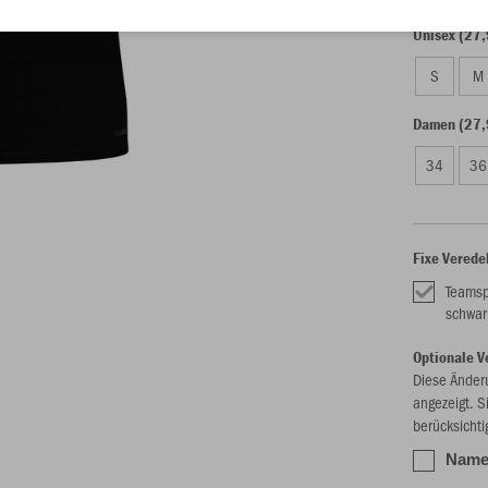
Unisex (27,
S
M
Damen (27,
34
36
Fixe Verede
Teamsp
schwar
Optionale V
Diese Änder
angezeigt. S
berücksichti
Name/