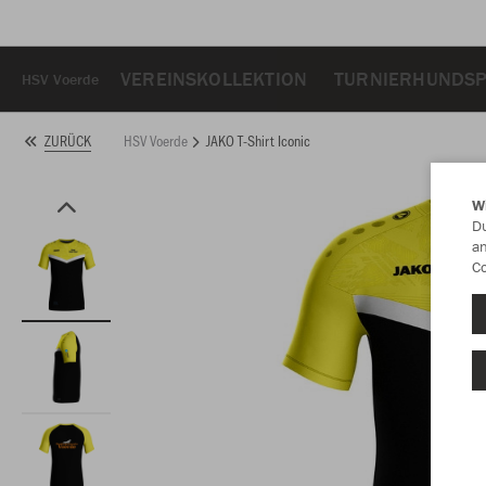
VEREINSKOLLEKTION
TURNIERHUNDS
HSV Voerde
HSV Voerde
JAKO T-Shirt Iconic
ZURÜCK
W
Du
an
Co