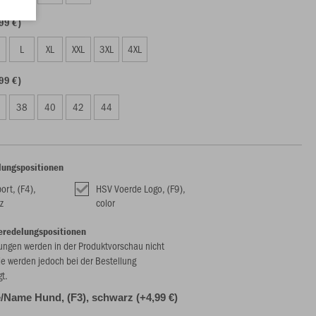
99 €)
L
XL
XXL
3XL
4XL
99 €)
38
40
42
44
lungspositionen
ort, (F4),
HSV Voerde Logo, (F9),
z
color
eredelungspositionen
ungen werden in der Produktvorschau nicht
ie werden jedoch bei der Bestellung
gt.
Name Hund, (F3), schwarz (+4,99 €)