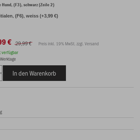
und, (F3), schwarz (Zeile 2)
itialen, (F6), weiss (+3,99 €)
99 €
29,99 €
Preis inkl. 19% MwSt. zzgl. Versand
rt verfügbar
8 Werktage
In den Warenkorb
ng