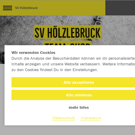
SV Hölzlebruck
Wir verwenden Cookies
Durch die Analyse der Besucherdaten können wir dir personalisierte
Inhalte anzeigen und unsere Website verbessern. Weitere Informati
zu den Cookies findest Du in den Einstellungen.
Willkommen im offiziellen Team-Shop des SV
Alle akzeptieren
Hölzlebruck!
Alle ablehnen
mehr Infos
Nachhaltig
Farbe
Datenschutz
Impressum