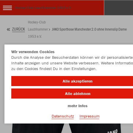
Hockey-Club Lauchhammer 1953 e.V.
Hockey-Club
ZURÜCK
Lauchhammer
JAKO Sporthose Manchester 2.0 ohne Innenslip Damen
1953 e.V.
Wir verwenden Cookies
Durch die Analyse der Besucherdaten können wir dir personalisierte
Inhalte anzeigen und unsere Website verbessern. Weitere Informati
zu den Cookies findest Du in den Einstellungen.
Alle akzeptieren
Alle ablehnen
mehr Infos
Datenschutz
Impressum