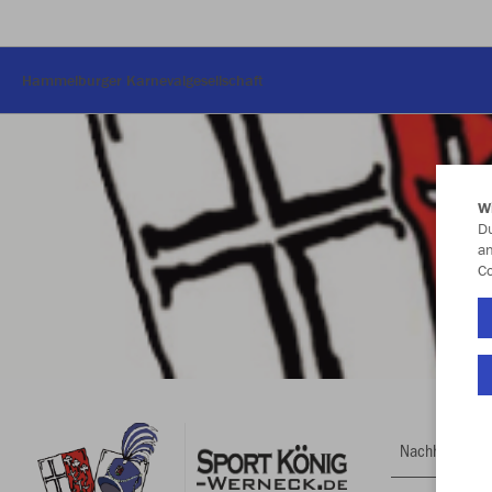
Hammelburger Karnevalgesellschaft
W
Du
an
Co
Nachhaltig