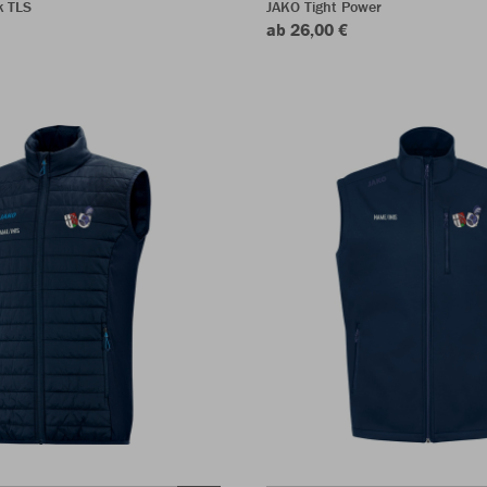
k TLS
JAKO Tight Power
ab 26,00 €