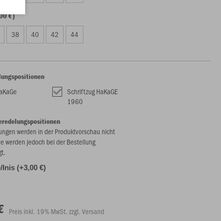
00 €)
38
40
42
44
lungspositionen
HaKaGe
Schriftzug HaKaGE
1960
eredelungspositionen
ungen werden in der Produktvorschau nicht
ie werden jedoch bei der Bestellung
gt.
Inis (+3,00 €)
€
Preis inkl. 19% MwSt. zzgl. Versand