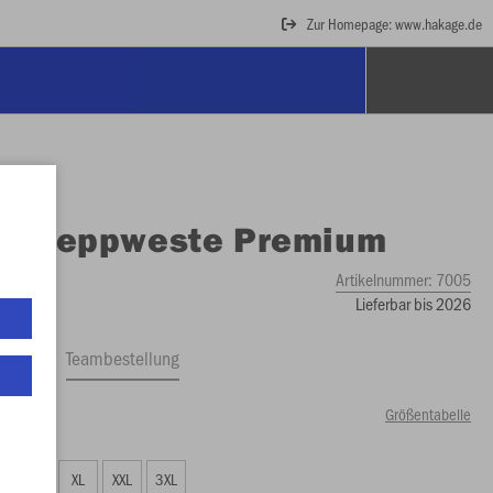
Zur Homepage: www.hakage.de
O
Steppweste Premium
Artikelnummer:
7005
Lieferbar bis 2026
ftrag
Teambestellung
Größentabelle
00 €)
L
XL
XXL
3XL