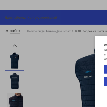
Hammelburger Karnevalgesellschaft
Hammelburger Karnevalgesellschaft
JAKO Steppweste Premiu
ZURÜCK
W
Du
an
Co