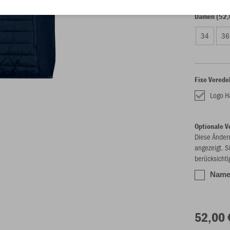
Damen (52,
34
36
Fixe Verede
Logo 
Optionale V
Diese Änder
angezeigt. S
berücksichti
Name/
52,00 