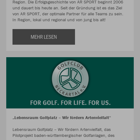
Region. Die Erfolgsgeschichte von AR SPORT beginnt 2006
und dauert bis heute an. Seit der Gründung ist es das Ziel
von AR SPORT, der optimale Partner für alle Teams zu sein.
In Region, lokal und regional und von jung bis alt!
MEHR LESEN
„Lebensraum Golfplatz – Wir fördern Artenvielfalt“
Lebensraum Golfplatz – Wir fördern Artenvielfalt, das
Pilotprojekt baden-württembergischer Golfanlagen, des