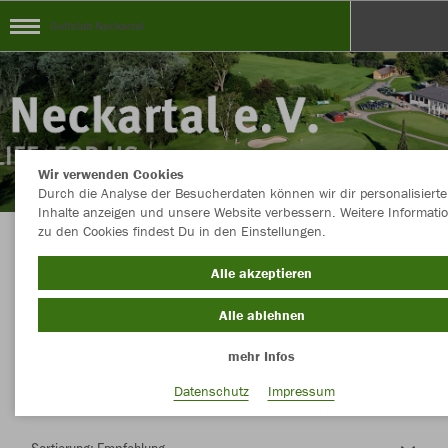
Golfclub Neckartal
Wir verwenden Cookies
Durch die Analyse der Besucherdaten können wir dir personalisierte
Inhalte anzeigen und unsere Website verbessern. Weitere Informati
zu den Cookies findest Du in den Einstellungen.
Herzlich Willkommen im Teamshop Golfclub
Alle akzeptieren
Neckartal
Alle ablehnen
mehr Infos
Nachhaltig
Farbe
Datenschutz
Impressum