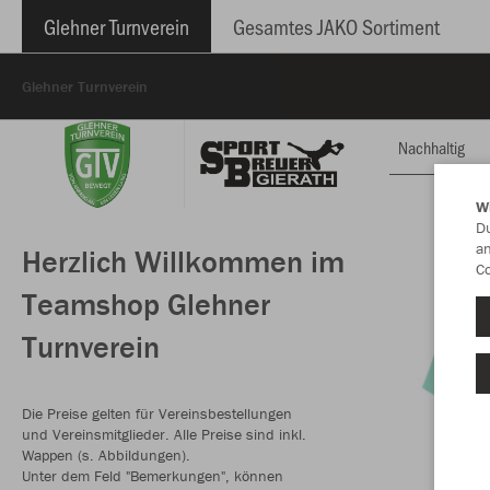
Glehner Turnverein
Gesamtes JAKO Sortiment
Glehner Turnverein
Nachhaltig
W
Du
an
Herzlich Willkommen im
Co
Teamshop Glehner
Turnverein
Die Preise gelten für Vereinsbestellungen
und Vereinsmitglieder. Alle Preise sind inkl.
Wappen (s. Abbildungen).
Unter dem Feld "Bemerkungen", können