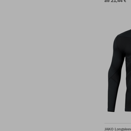
ab 21,44 €
JAKO Longsleev