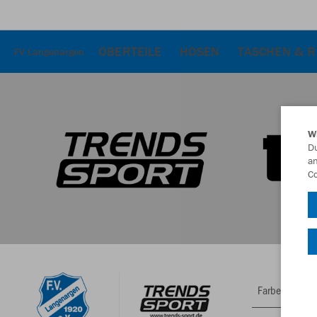
OBERTEILE
HOSEN
TASCHEN & 
FV Langenargen
W
Du
an
Co
Farbe