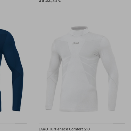
ab 22,74 €
JAKO Turtleneck Comfort 2.0