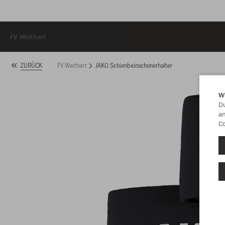
FV Weithart
FV Weithart
JAKO Schienbeinschonerhalter
ZURÜCK
W
Du
an
Co