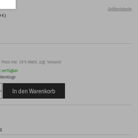
Größentabelle
0 €)
Preis inkl. 19% MwSt. zzgl. Versand
rt verfügbar
6 Werktage
In den Warenkorb
ng