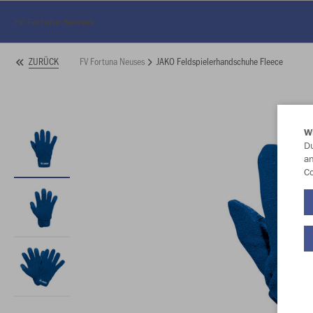
FV Fortuna Neuses
FV Fortuna Neuses
JAKO Feldspielerhandschuhe Fleece
ZURÜCK
W
Du
an
Co