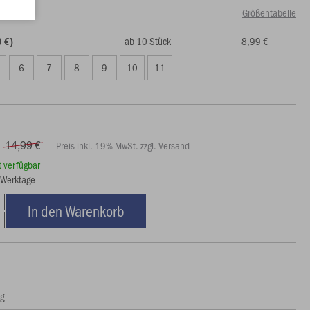
Größentabelle
ab 10 Stück
8,99 €
9 €)
6
7
8
9
10
11
14,99 €
Preis inkl. 19% MwSt. zzgl. Versand
rt verfügbar
5 Werktage
In den Warenkorb
ng