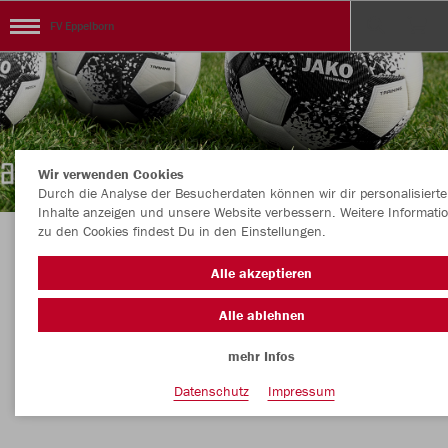
FV Eppelborn
Wir verwenden Cookies
Durch die Analyse der Besucherdaten können wir dir personalisierte
Inhalte anzeigen und unsere Website verbessern. Weitere Informati
zu den Cookies findest Du in den Einstellungen.
Herzlich willkommen im FV Eppelborn
Alle akzeptieren
Teamshop
Alle ablehnen
mehr Infos
Nachhaltig
Farbe
Datenschutz
Impressum