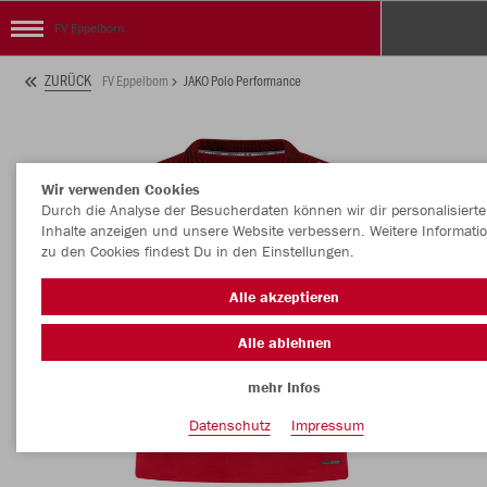
FV Eppelborn
ZURÜCK
FV Eppelborn
JAKO Polo Performance
Wir verwenden Cookies
Durch die Analyse der Besucherdaten können wir dir personalisierte
Inhalte anzeigen und unsere Website verbessern. Weitere Informati
zu den Cookies findest Du in den Einstellungen.
Alle akzeptieren
Alle ablehnen
mehr Infos
Datenschutz
Impressum