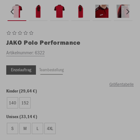
JAKO
Polo Performance
Artikelnummer:
6322
Einzelauftrag
Teambestellung
Größentabelle
Kinder (29,64 €)
140
152
Unisex (33,14 €)
S
M
L
4XL