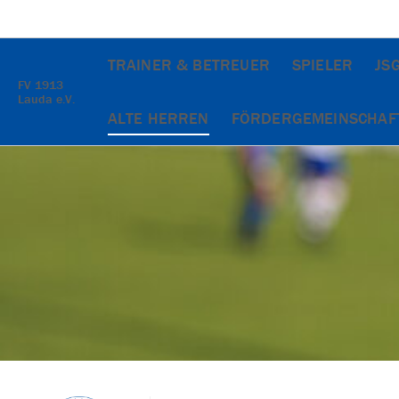
TRAINER & BETREUER
SPIELER
JS
FV 1913
Lauda e.V.
ALTE HERREN
FÖRDERGEMEINSCHAF