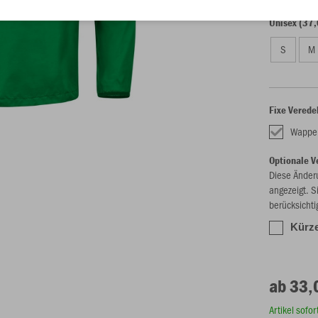
Unisex (37,
S
M
Fixe Verede
Wappe
Optionale V
Diese Änder
angezeigt. S
berücksichti
Kürze
ab 33,
Artikel sofo