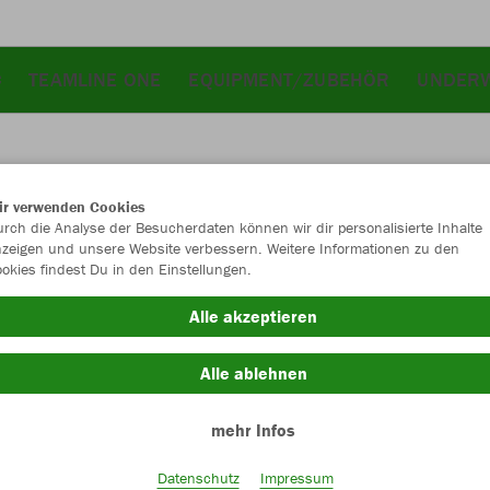
C
TEAMLINE ONE
EQUIPMENT/ZUBEHÖR
UNDER
ir verwenden Cookies
JAK
rch die Analyse der Besucherdaten können wir dir personalisierte Inhalte
zeigen und unsere Website verbessern. Weitere Informationen zu den
okies findest Du in den Einstellungen.
Alle akzeptieren
Einzelau
Alle ablehnen
mehr Infos
Kinder (33,
116
12
Datenschutz
Impressum