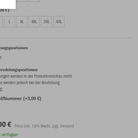
00 €)
L
XL
XXL
3XL
4XL
lungspositionen
n
eredelungspositionen
ungen werden in der Produktvorschau nicht
ie werden jedoch bei der Bestellung
gt.
l/Nummer (+3,00 €)
00 €
Preis inkl. 19% MwSt. zzgl. Versand
rt verfügbar