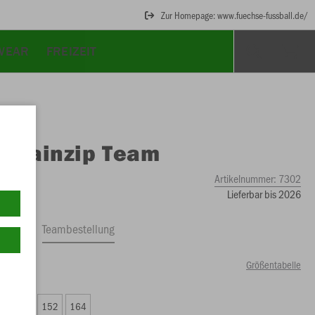
Zur Homepage: www.fuechse-fussball.de/
WEAR
FREIZEIT
O
Rainzip Team
Artikelnummer:
7302
Lieferbar bis 2026
ftrag
Teambestellung
Größentabelle
00 €)
8
140
152
164