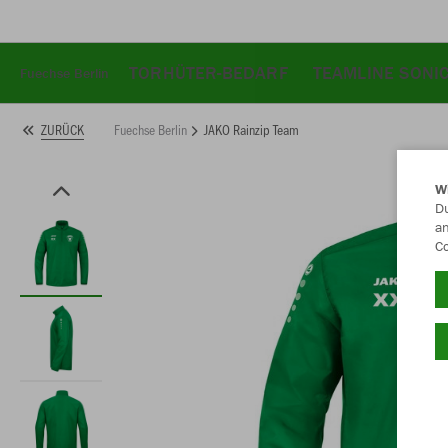
TORHÜTER-BEDARF
TEAMLINE SONI
Fuechse Berlin
Fuechse Berlin
JAKO Rainzip Team
ZURÜCK
W
Du
an
Co