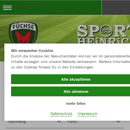
Fuechse Berlin
Wir verwenden Cookies
Durch die Analyse der Besucherdaten können wir dir personalisierte
Inhalte anzeigen und unsere Website verbessern. Weitere Informati
zu den Cookies findest Du in den Einstellungen.
Achtung! Fehlerhafte Lieferzeitangabe unter
Alle akzeptieren
einigen Artikeln! Lieferzeit beträgt 14 Tage für
Alle ablehnen
alles!
mehr Infos
Datenschutz
Impressum
Nachhaltig
Farbe