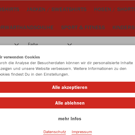
OSHIRTS
JACKEN / SWEATSHIRTS
HOSEN / SHORT
ORWARTHANDSCHUHE
SPORT & FITNESS
KINDER
Farbe
ir verwenden Cookies
rch die Analyse der Besucherdaten können wir dir personalisierte Inhalte
zeigen und unsere Website verbessern. Weitere Informationen zu den
okies findest Du in den Einstellungen.
Alle akzeptieren
Alle ablehnen
mehr Infos
Datenschutz
Impressum