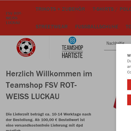
TRIKOTS + ZUBEHÖR
T-SHIRTS / POL
FSV ROT-
WEISS
LUCKAU
STREETWEAR
FUSSBALLSCHUHE
T
Nachhaltig
W
Du
an
Herzlich Willkommen im
Co
Teamshop FSV ROT-
WEISS LUCKAU
Die Lieferzeit beträgt ca. 10-14 Werktage nach
der Bestellung. Ab 100,00 € Bestellwert ist
eine versandkostenfreie Lieferung mit dpd
möglich.