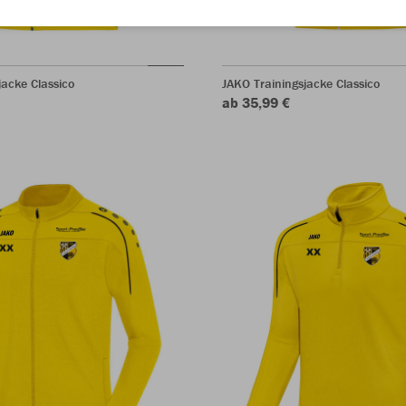
jacke Classico
JAKO Trainingsjacke Classico
ab 35,99 €