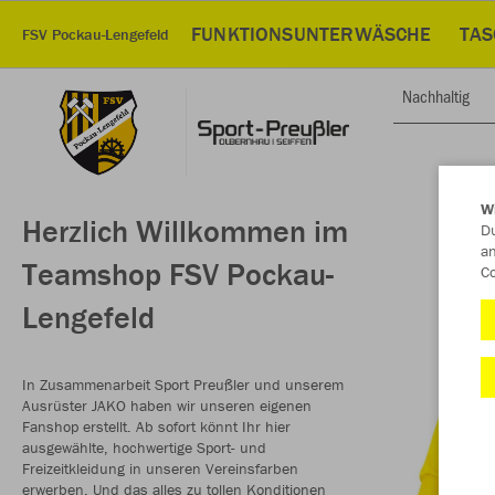
FUNKTIONSUNTERWÄSCHE
TAS
FSV Pockau-Lengefeld
Nachhaltig
W
Herzlich Willkommen im
Du
an
Teamshop FSV Pockau-
Co
Lengefeld
In Zusammenarbeit Sport Preußler und unserem
Ausrüster JAKO haben wir unseren eigenen
Fanshop erstellt. Ab sofort könnt Ihr hier
ausgewählte, hochwertige Sport- und
Freizeitkleidung in unseren Vereinsfarben
erwerben. Und das alles zu tollen Konditionen