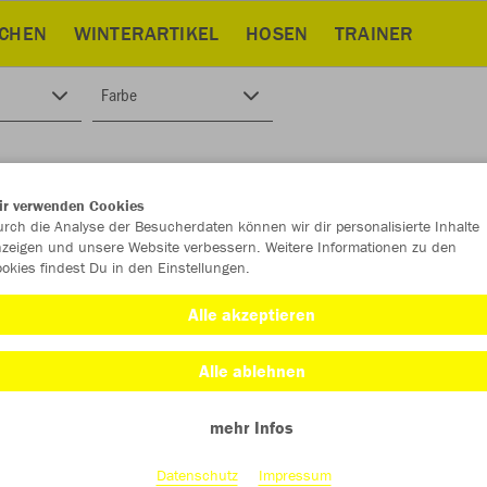
CHEN
WINTERARTIKEL
HOSEN
TRAINER
Farbe
ir verwenden Cookies
rch die Analyse der Besucherdaten können wir dir personalisierte Inhalte
zeigen und unsere Website verbessern. Weitere Informationen zu den
okies findest Du in den Einstellungen.
Alle akzeptieren
Alle ablehnen
mehr Infos
Datenschutz
Impressum