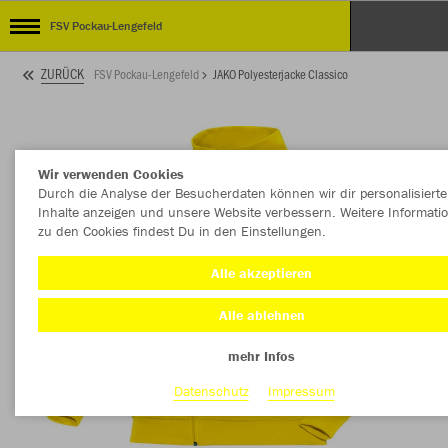
FSV Pockau-Lengefeld
ZURÜCK
FSV Pockau-Lengefeld
JAKO Polyesterjacke Classico
Wir verwenden Cookies
Durch die Analyse der Besucherdaten können wir dir personalisierte
Inhalte anzeigen und unsere Website verbessern. Weitere Informati
zu den Cookies findest Du in den Einstellungen.
Alle akzeptieren
Alle ablehnen
mehr Infos
Datenschutz
Impressum