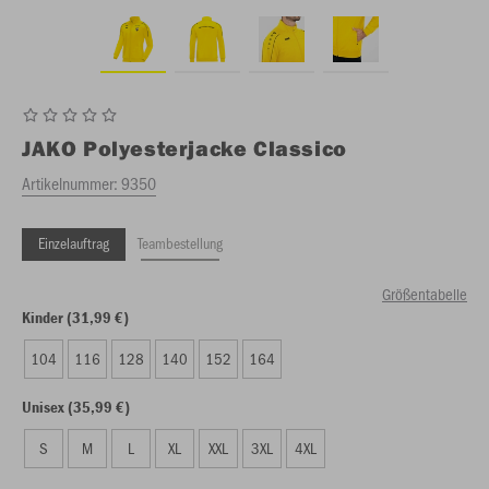
JAKO
Polyesterjacke Classico
Artikelnummer:
9350
Einzelauftrag
Teambestellung
Größentabelle
Kinder (31,99 €)
104
116
128
140
152
164
Unisex (35,99 €)
S
M
L
XL
XXL
3XL
4XL