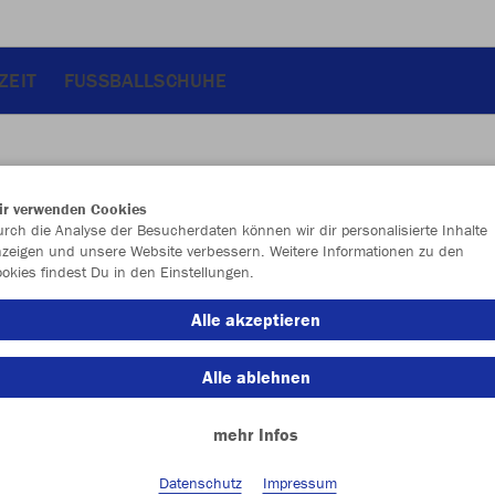
ZEIT
FUSSBALLSCHUHE
ir verwenden Cookies
JAK
rch die Analyse der Besucherdaten können wir dir personalisierte Inhalte
zeigen und unsere Website verbessern. Weitere Informationen zu den
okies findest Du in den Einstellungen.
Alle akzeptieren
Einzelau
Alle ablehnen
mehr Infos
Kinder (40,
128
14
Datenschutz
Impressum