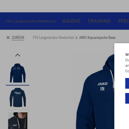
JUGEND
TRAINING
FREI
FSV Langenleuba-Niederhain
FSV Langenleuba-Niederhain
JAKO Kapuzenjacke Base
ZURÜCK
W
Du
an
Co