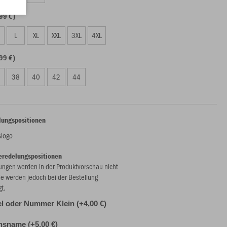
99 €)
L
XL
XXL
3XL
4XL
99 €)
38
40
42
44
lungspositionen
slogo
eredelungspositionen
ungen werden in der Produktvorschau nicht
ie werden jedoch bei der Bestellung
gt.
l oder Nummer Klein (+4,00 €)
nsname (+5,00 €)