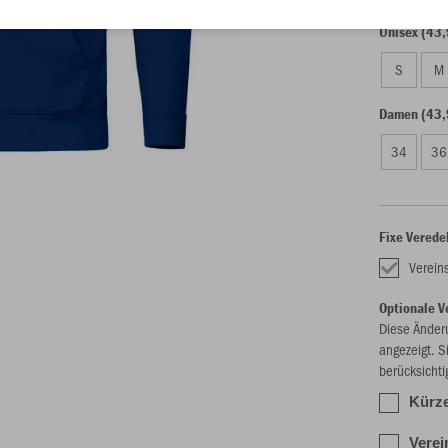
Unisex (43,
S
M
Damen (43,
34
36
Fixe Verede
Verein
Optionale V
Diese Änder
angezeigt. S
berücksichti
Kürze
Verei