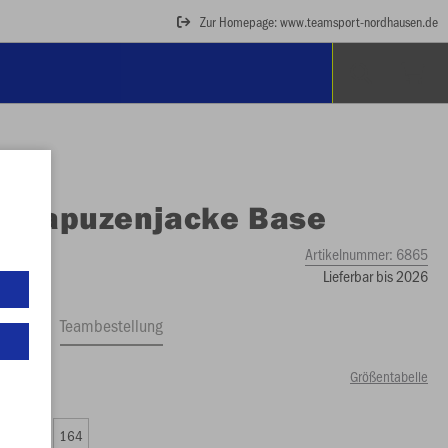
Zur Homepage: www.teamsport-nordhausen.de
O
Kapuzenjacke Base
Artikelnummer:
6865
Lieferbar bis 2026
ftrag
Teambestellung
Größentabelle
99 €)
0
152
164