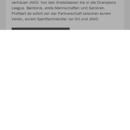
vertrauen JAKO. Von den Kreisklassen bis in die Champions
League. Bambinis, erste Mannschaften und Senioren.
Profitiert ab sofort von der Partnerschaft zwischen eurem
Verein, eurem Sportfachhändler vor Ort und JAKO.
MEHR LESEN
Über JAKO
Aus der Garage zum führenden Teamsport-Ausrüster. Die
Erfolgsgeschichte von JAKO beginnt 1989 und dauert bis