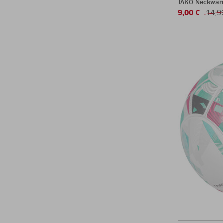
JAKO Neckwar
9,00 €
14,9