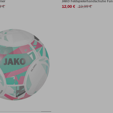
mer
JAKO Feldspielerhandschuhe Fun
9 €
12,00 €
19,99 €