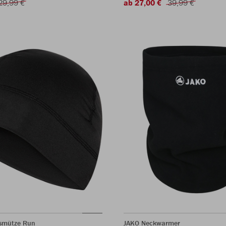
29,99 €
ab 27,00 €
39,99 €
nsmütze Run
JAKO Neckwarmer