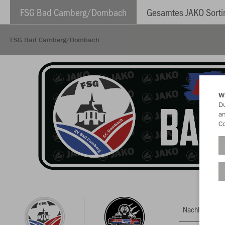
FSG Bad Camberg/Dombach
Gesamtes JAKO Sort
FSG Bad Camberg/Dombach
W
Du
an
Co
Nachhaltig