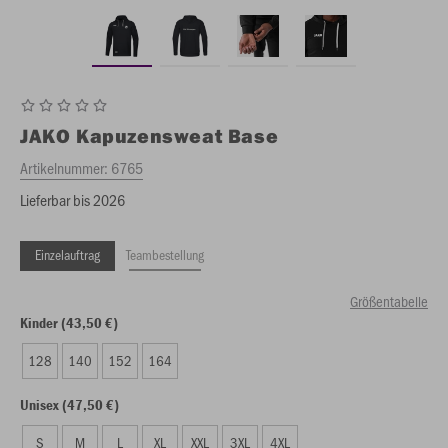
JAKO
Kapuzensweat Base
Artikelnummer:
6765
Lieferbar bis 2026
Einzelauftrag
Teambestellung
Größentabelle
Kinder (43,50 €)
128
140
152
164
Unisex (47,50 €)
S
M
L
XL
XXL
3XL
4XL