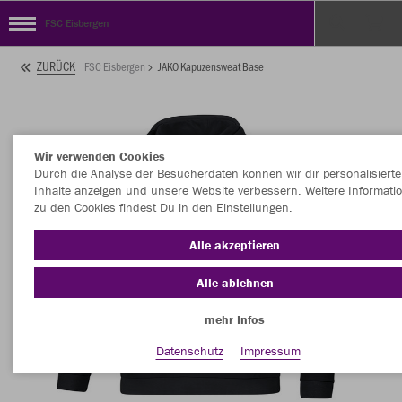
FSC Eisbergen
ZURÜCK
FSC Eisbergen
JAKO Kapuzensweat Base
Wir verwenden Cookies
Durch die Analyse der Besucherdaten können wir dir personalisierte
Inhalte anzeigen und unsere Website verbessern. Weitere Informati
zu den Cookies findest Du in den Einstellungen.
Alle akzeptieren
Alle ablehnen
mehr Infos
Datenschutz
Impressum