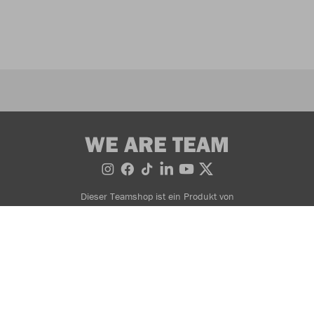
WE ARE TEAM
Dieser Teamshop ist ein Produkt von
Bestellung widerrufen
AGB
Widerrufsbedingungen
Datenschutzerklärung
Zahlung- & Lieferinformationen
Impressum
© 2026 JAKO AG, Alle Rechte vorbehalten