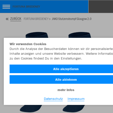
FORTUNA BREDENEY
ZURÜCK
FORTUNA BREDENEY
JAKO Stutzenstrumpf Glasgow 2.0
Wir verwenden Cookies
Durch die Analyse der Besucherdaten können wir dir personalisierte
Inhalte anzeigen und unsere Website verbessern. Weitere Informati
zu den Cookies findest Du in den Einstellungen.
Alle akzeptieren
Alle ablehnen
mehr Infos
Datenschutz
Impressum