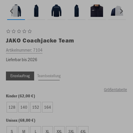
JAKO
Coachjacke Team
Artikelnummer:
7104
Lieferbar bis 2026
Einzelauftrag
Teambestellung
Größentabelle
Kinder (62,00 €)
128
140
152
164
Unisex (68,00 €)
S
M
L
XL
XXL
3XL
4XL