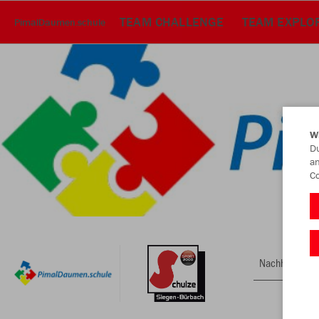
TEAM CHALLENGE
TEAM EXPLO
PimalDaumen.schule
W
Du
an
Co
Nachhaltig