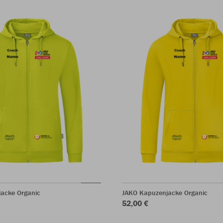
acke Organic
JAKO Kapuzenjacke Organic
52,00 €