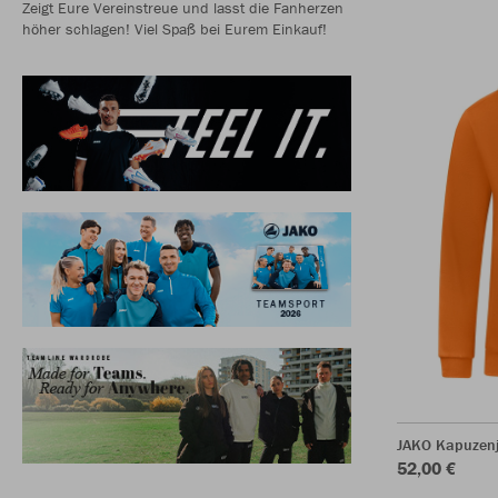
Zeigt Eure Vereinstreue und lasst die Fanherzen
höher schlagen! Viel Spaß bei Eurem Einkauf!
JAKO Kapuzenj
52,00 €