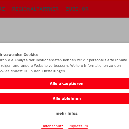
RE
REGIONALPARTNER
ZUBEHÖR
ir verwenden Cookies
rch die Analyse der Besucherdaten können wir dir personalisierte Inhalte
zeigen und unsere Website verbessern. Weitere Informationen zu den
okies findest Du in den Einstellungen.
Alle akzeptieren
Alle ablehnen
Farbe
mehr Infos
Datenschutz
Impressum