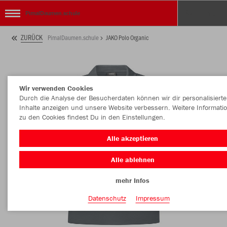
PimalDaumen.schule
ZURÜCK
PimalDaumen.schule
JAKO Polo Organic
Wir verwenden Cookies
Durch die Analyse der Besucherdaten können wir dir personalisierte
Inhalte anzeigen und unsere Website verbessern. Weitere Informati
zu den Cookies findest Du in den Einstellungen.
Alle akzeptieren
Alle ablehnen
mehr Infos
Datenschutz
Impressum