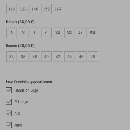
116
128
140
152
164
Unisex (36,00 €)
S
M
L
XL
XXL
3XL
4XL
5XL
Damen (36,00 €)
34
36
38
40
42
44
46
48
Fixe Veredelungspositionen
Hands on Logo
FLL Logo
ATS
Juror