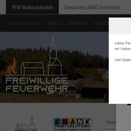
FFW Burkhardsrieth
Gesamtes JAKO Sortiment
BASIC
JACKEN
ACCESSOIRES
FFW Burkhardsrieth
Liebe Par
wir haben
W
Viel Spas
Du
an
Co
Farbe