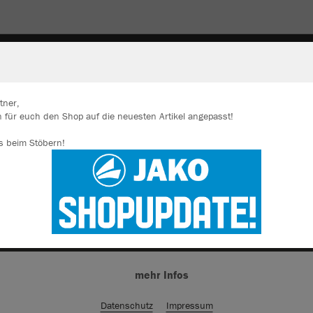
WINTER-ACCESSIORES
HOSEN
TASCHEN
SCHU
tner,
 für euch den Shop auf die neuesten Artikel angepasst!
ir verwenden Cookies
s beim Stöbern!
rch die Analyse der Besucherdaten können wir dir personalisierte Inhalte
zeigen und unsere Website verbessern. Weitere Informationen zu den
okies findest Du in den Einstellungen.
Alle akzeptieren
Alle ablehnen
mehr Infos
Datenschutz
Impressum