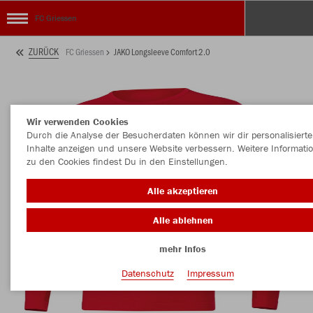
FC Griessen
ZURÜCK
FC Griessen
JAKO Longsleeve Comfort 2.0
Wir verwenden Cookies
Durch die Analyse der Besucherdaten können wir dir personalisierte
Inhalte anzeigen und unsere Website verbessern. Weitere Informati
zu den Cookies findest Du in den Einstellungen.
Alle akzeptieren
Alle ablehnen
mehr Infos
Datenschutz
Impressum