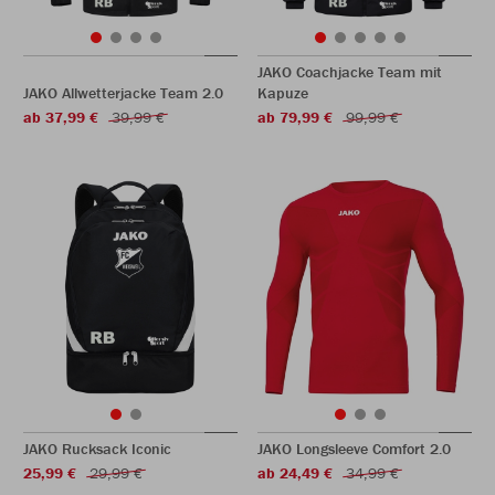
JAKO Coachjacke Team mit
JAKO Allwetterjacke Team 2.0
Kapuze
ab 37,99 €
39,99 €
ab 79,99 €
99,99 €
JAKO Rucksack Iconic
JAKO Longsleeve Comfort 2.0
25,99 €
29,99 €
ab 24,49 €
34,99 €