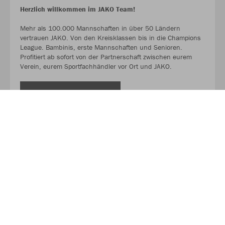
Herzlich willkommen im JAKO Team!
Mehr als 100.000 Mannschaften in über 50 Ländern
vertrauen JAKO. Von den Kreisklassen bis in die Champions
League. Bambinis, erste Mannschaften und Senioren.
Profitiert ab sofort von der Partnerschaft zwischen eurem
Verein, eurem Sportfachhändler vor Ort und JAKO.
MEHR LESEN
Über JAKO