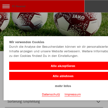
FC Neuried
Wir verwenden Cookies
Durch die Analyse der Besucherdaten können wir dir personalisierte
Inhalte anzeigen und unsere Website verbessern. Weitere Informati
zu den Cookies findest Du in den Einstellungen.
Herzlich Willkommen im Teamshop FC Neuried
Alle akzeptieren
Alle ablehnen
Nachhaltig
Farbe
mehr Infos
Datenschutz
Impressum