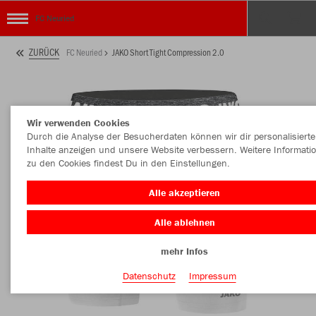
FC Neuried
ZURÜCK
FC Neuried
JAKO Short Tight Compression 2.0
Wir verwenden Cookies
Durch die Analyse der Besucherdaten können wir dir personalisierte
Inhalte anzeigen und unsere Website verbessern. Weitere Informati
zu den Cookies findest Du in den Einstellungen.
Alle akzeptieren
Alle ablehnen
mehr Infos
Datenschutz
Impressum