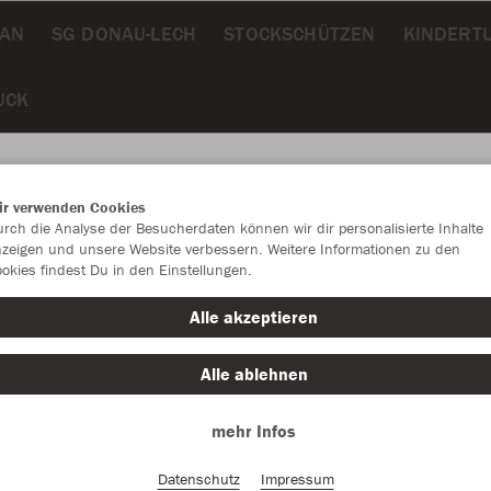
LAN
SG DONAU-LECH
STOCKSCHÜTZEN
KINDERT
UCK
ir verwenden Cookies
rch die Analyse der Besucherdaten können wir dir personalisierte Inhalte
JAK
zeigen und unsere Website verbessern. Weitere Informationen zu den
okies findest Du in den Einstellungen.
Alle akzeptieren
Alle ablehnen
Einzelau
mehr Infos
Unisex (16,
Datenschutz
Impressum