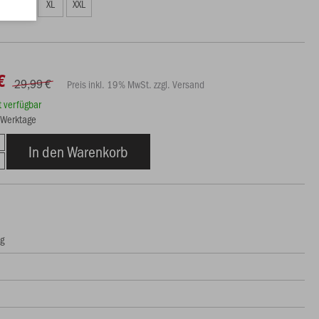
L
XL
XXL
€
29,99 €
Preis inkl. 19% MwSt. zzgl. Versand
rt verfügbar
3 Werktage
In den Warenkorb
ng