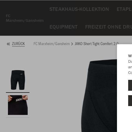
STEAKHAUS-KOLLEKTION
ETAP
FC
Marxheim/Gansheim
EQUIPMENT
FREIZEIT OHNE DR
FC Marxheim/Gansheim
JAKO Short Tight Comfort 2.0
ZURÜCK
W
Du
an
Co