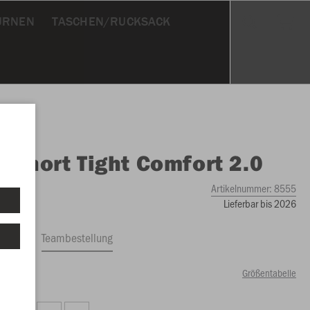
URNEN
TASCHEN/RUCKSACK
O
Short Tight Comfort 2.0
Artikelnummer:
8555
Lieferbar bis 2026
ftrag
Teambestellung
Größentabelle
50 €)