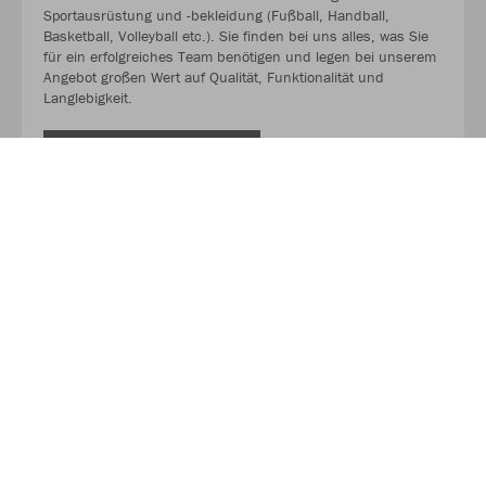
Sportausrüstung und -bekleidung (Fußball, Handball,
Basketball, Volleyball etc.). Sie finden bei uns alles, was Sie
für ein erfolgreiches Team benötigen und legen bei unserem
Angebot großen Wert auf Qualität, Funktionalität und
Langlebigkeit.
MEHR LESEN
Über JAKO
Aus der Garage zum führenden Teamsport-Ausrüster. Die