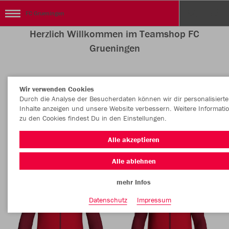
FC Grueningen
Herzlich Willkommen im Teamshop FC
Grueningen
Wir verwenden Cookies
Nachhaltig
Farbe
Durch die Analyse der Besucherdaten können wir dir personalisierte
Inhalte anzeigen und unsere Website verbessern. Weitere Informati
zu den Cookies findest Du in den Einstellungen.
Alle akzeptieren
Alle ablehnen
mehr Infos
Datenschutz
Impressum