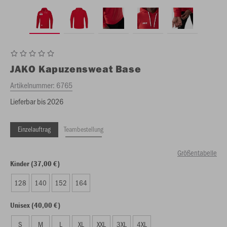
JAKO
Kapuzensweat Base
Artikelnummer:
6765
Lieferbar bis 2026
Einzelauftrag
Teambestellung
Größentabelle
Kinder (37,00 €)
128
140
152
164
Unisex (40,00 €)
S
M
L
XL
XXL
3XL
4XL