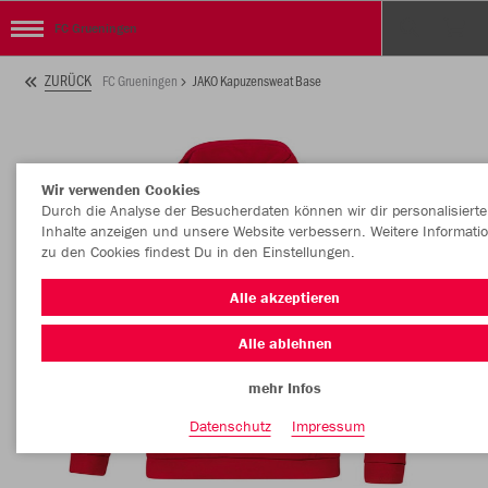
FC Grueningen
ZURÜCK
FC Grueningen
JAKO Kapuzensweat Base
Wir verwenden Cookies
Durch die Analyse der Besucherdaten können wir dir personalisierte
Inhalte anzeigen und unsere Website verbessern. Weitere Informati
zu den Cookies findest Du in den Einstellungen.
Alle akzeptieren
Alle ablehnen
mehr Infos
Datenschutz
Impressum